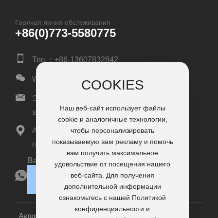
Горячая линия обслуживания
+86(0)773-5580775
Тел.：+86-13607832842
WeChat: johnlee0706
COOKIES
Электронная почта:
Наш веб-сайт использует файлы
sales@vrdiamondtools.com
cookie и аналогичные технологии,
Адрес: № 168#, Fuli Road, район Сюфэн,
чтобы персонализировать
показываемую вам рекламу и помочь
город Гуйлинь, провинция Гуанси, Китай
вам получить максимальное
Ватсап
удовольствие от посещения нашего
веб-сайта. Для получения
дополнительной информации
ознакомьтесь с нашей Политикой
конфиденциальности и
Авторские права © 2024 АЛМАЗНЫЕ